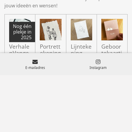
jouw ideeën en wensen!
Nog één
plekje in
2025
Verhale
Portrett
Lijnteke
Geboor
nVange
ekening
ning
tekaartj
r
e
€ 199,00
€ 75,00
€ 299,00
€ 299,00
E-mailadres
Instagram
Bekijk details
In winkelwagen
In winkelwagen
In winkelwa
Algemene voorwaarden
|
Retourneren
|
Levertijd en
Verzendkosten
|
Garantie en klachten
|
Betaalmethodes
|
Privacy
© 2021 - 2026 verhalenvangers.nl